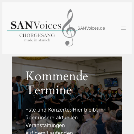
Zum
Inhalt
springen
SANVoices.de
Kommende
Termine
Fste und Konzerte: Hier bleibt ihr
über unsere aktuellen
Veranstaltungen
auf dem Laufenden.