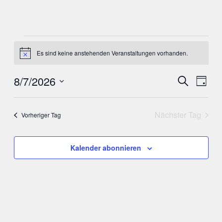
Veranstaltungen
Es sind keine anstehenden Veranstaltungen vorhanden.
Hinweis
für
Verans
Vera
8/7/2026
Suche
August
Tag
Ansi
Datum
Suche
Nav
7,
wählen.
und
Nächster Tag
Vorheriger Tag
2026
Ansich
Kalender abonnieren
Naviga